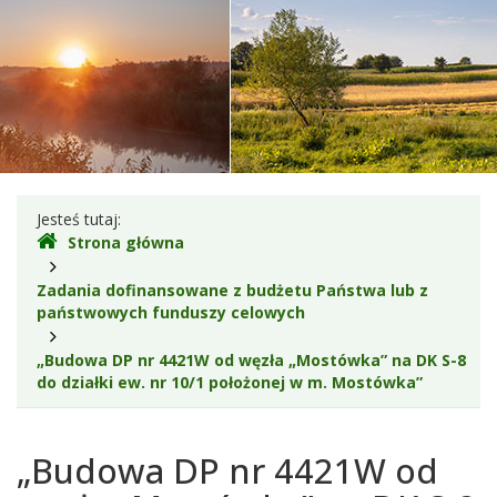
do
działki
ew.
nr
10/1
położonej
Gdzie
Jesteś tutaj:
Strona główna
w
jesteśmy
Zadania dofinansowane z budżetu Państwa lub z
m.
państwowych funduszy celowych
Mostówka”
„Budowa DP nr 4421W od węzła „Mostówka” na DK S-8
-
do działki ew. nr 10/1 położonej w m. Mostówka”
Powiat
„Budowa DP nr 4421W od
Wyszkowski