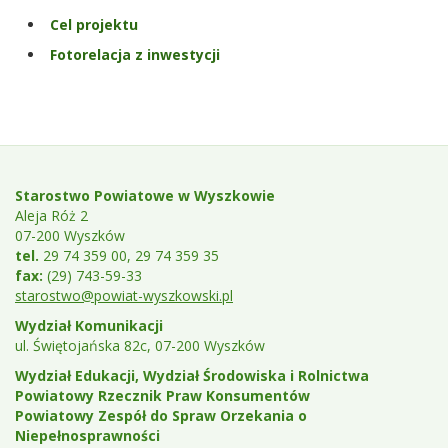
Cel projektu
Fotorelacja z inwestycji
Stopka
Teleadresy
Starostwo Powiatowe w Wyszkowie
Aleja Róż 2
07-200 Wyszków
tel.
29 74 359 00, 29 74 359 35
fax:
(29) 743-59-33
starostwo@powiat-wyszkowski.pl
Wydział Komunikacji
ul. Świętojańska 82c, 07-200 Wyszków
Wydział Edukacji, Wydział Środowiska i Rolnictwa
Powiatowy Rzecznik Praw Konsumentów
Powiatowy Zespół do Spraw Orzekania o
Niepełnosprawności