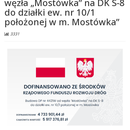
węzła „Mostówka” na DK S-8
do działki ew. nr 10/1
położonej w m. Mostówka”
Liczba
3331
odwiedzających: